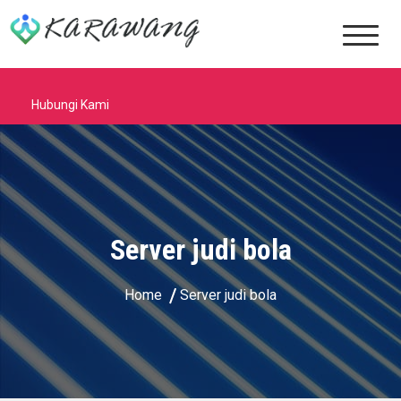
Skip
to
content
Situs Agen Judi IDN Poker Online Terpercaya
Just another WordPress site
Hubungi Kami
Server judi bola
Home
Server judi bola