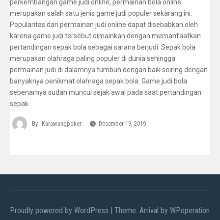
perkembangan game judi online, permainan bola online
merupakan salah satu jenis game judi populer sekarang ini.
Popularitas dari permainan judi online dapat disebabkan oleh
karena game judi tersebut dimainkan dengan memanfaatkan
pertandingan sepak bola sebagai sarana berjudi. Sepak bola
merupakan olahraga paling populer di dunia sehingga
permainan judi di dalamnya tumbuh dengan baik seiring dengan
banyaknya penikmat olahraga sepak bola. Game judi bola
sebenarnya sudah muncul sejak awal pada saat pertandingan
sepak
By
Karawangpoker
Desember 19, 2019
Proudly powered by WordPress
|
Theme: Arrival by WPoperation