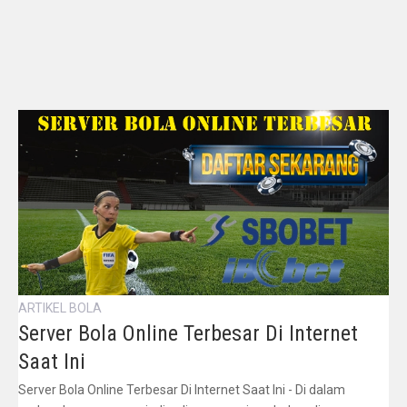
ARTIKEL BOLA
Server Bola Online Terbesar Di Internet
Saat Ini
Server Bola Online Terbesar Di Internet Saat Ini - Di dalam