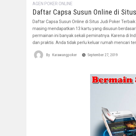
AGEN POKER ONLINE
Daftar Capsa Susun Online di Situs
Daftar Capsa Susun Online di Situs Judi Poker Terba
masing mendapatkan 13 kartu yang disusun berdasarkan
permainan ini banyak sekali peminatnya. Karena di In
dan praktis. Anda tidak perlu keluar rumah mencari 
By
Karawangpoker
September 27, 2019