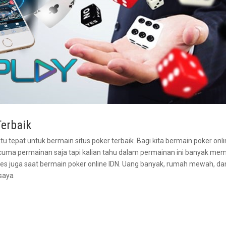
erbaik
tu tepat untuk bermain situs poker terbaik. Bagi kita bermain poker onl
 cuma permainan saja tapi kalian tahu dalam permainan ini banyak mem
ses juga saat bermain poker online IDN. Uang banyak, rumah mewah, dan 
 saya