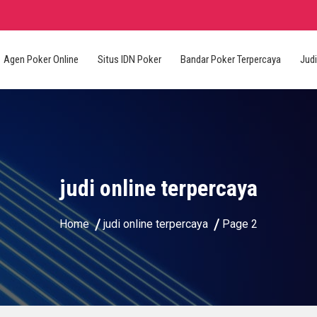
Agen Poker Online
Situs IDN Poker
Bandar Poker Terpercaya
Jud
ine Terpercaya
judi online terpercaya
Home
judi online terpercaya
Page 2