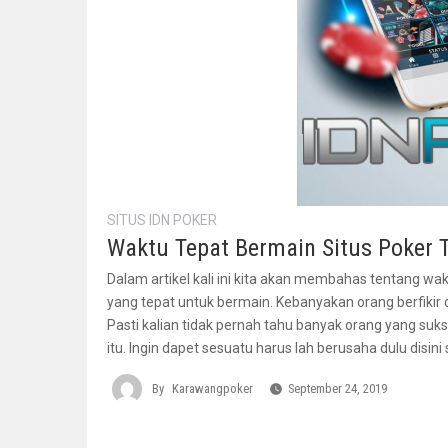
SITUS IDN POKER
Waktu Tepat Bermain Situs Poker T
Dalam artikel kali ini kita akan membahas tentang wak
yang tepat untuk bermain. Kebanyakan orang berfikir
Pasti kalian tidak pernah tahu banyak orang yang suk
itu. Ingin dapet sesuatu harus lah berusaha dulu disini
By
Karawangpoker
September 24, 2019