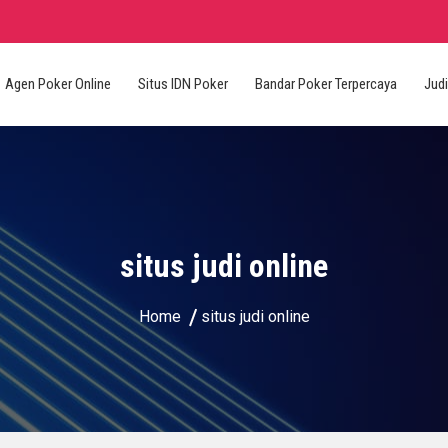
Agen Poker Online
Situs IDN Poker
Bandar Poker Terpercaya
Jud
ine Terpercaya
situs judi online
Home
situs judi online