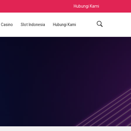
Hubungi Kami
i Casino
Slot Indonesia
Hubungi Kami