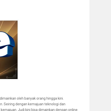
dimainkan oleh banyak orang hingga kini.
an. Seiring dengan kemajuan teknologi dan
emajuan. Judi kini bisa dimainkan dengan online.