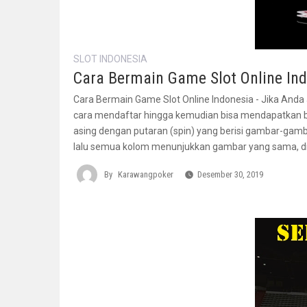
SLOT INDONESIA
Cara Bermain Game Slot Online In
Cara Bermain Game Slot Online Indonesia - Jika Anda a
cara mendaftar hingga kemudian bisa mendapatkan bo
asing dengan putaran (spin) yang berisi gambar-gam
lalu semua kolom menunjukkan gambar yang sama, di
By
Karawangpoker
Desember 30, 2019