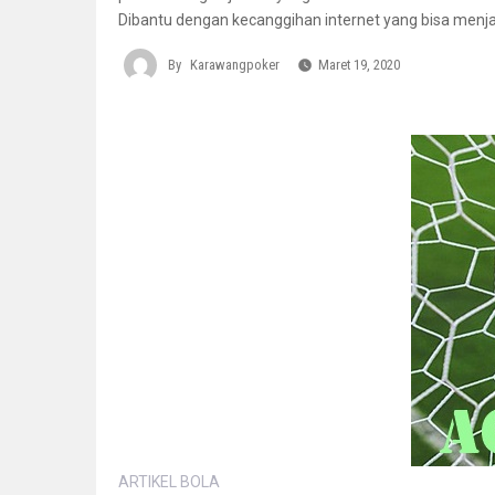
Dibantu dengan kecanggihan internet yang bisa menja
By
Karawangpoker
Maret 19, 2020
ARTIKEL BOLA