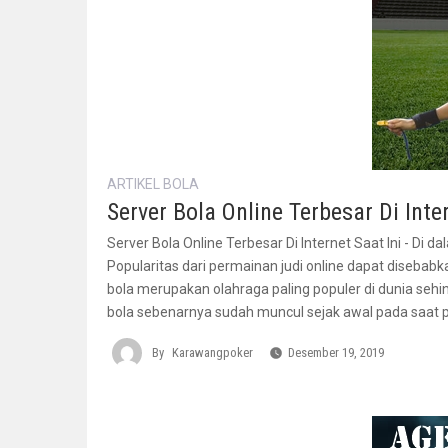
ARTIKEL BOLA
Server Bola Online Terbesar Di Inter
Server Bola Online Terbesar Di Internet Saat Ini - Di
Popularitas dari permainan judi online dapat diseba
bola merupakan olahraga paling populer di dunia seh
bola sebenarnya sudah muncul sejak awal pada saat 
By
Karawangpoker
Desember 19, 2019