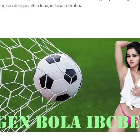
ngkau dengan lebih luas, ini bisa membua