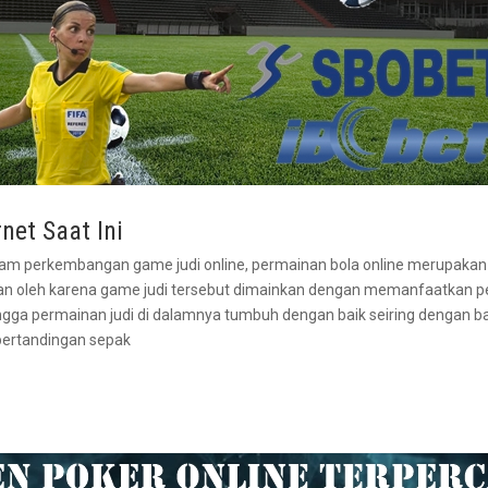
net Saat Ini
 dalam perkembangan game judi online, permainan bola online merupakan s
bkan oleh karena game judi tersebut dimainkan dengan memanfaatkan pe
ingga permainan judi di dalamnya tumbuh dengan baik seiring dengan b
pertandingan sepak