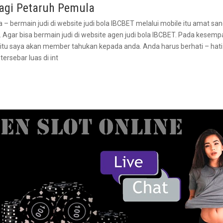
agi Petaruh Pemula
 bermain judi di website judi bola IBCBET melalui mobile itu amat s
. Agar bisa bermain judi di website agen judi bola IBCBET. Pada kese
 itu saya akan member tahukan kepada anda. Anda harus berhati – hati
ersebar luas di int