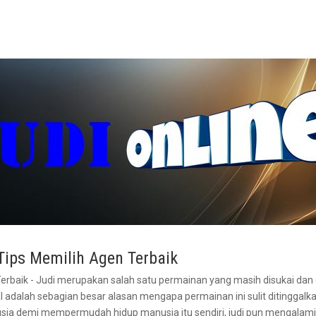
Tips Memilih Agen Terbaik
erbaik - Judi merupakan salah satu permainan yang masih disukai dan 
 adalah sebagian besar alasan mengapa permainan ini sulit ditinggalk
ia demi mempermudah hidup manusia itu sendiri, judi pun mengalami k