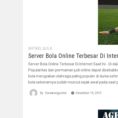
ARTIKEL BOLA
Server Bola Online Terbesar Di Inter
Server Bola Online Terbesar Di Internet Saat Ini - Di
Popularitas dari permainan judi online dapat diseba
bola merupakan olahraga paling populer di dunia seh
bola sebenarnya sudah muncul sejak awal pada saat 
By
Karawangpoker
Desember 19, 2019