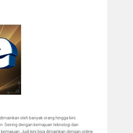
dimainkan oleh banyak orang hingga kini.
an. Seiring dengan kemajuan teknologi dan
emajuan. Judi kini bisa dimainkan dengan online.