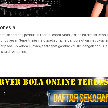
donesia
dalah seorang pemula, tulisan ini dapat Anda jadikan informasi terbaik 
nus besar! Seperti mesin slot pada umumnya, judi slot online cukup
bar pada 3-5 kolom. Biasanya terdapat gambar khusus dengan bonus le
 situlah Anda me