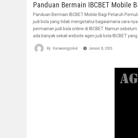
Panduan Bermain IBCBET Mobile B
Panduan Bermain IBCBET Mobile Bagi Petaruh Pemula –
judi bola yang tidak mengetahui bagaiamana cara nya
permainan judi bola online di IBCBET. Namun sebelum
ada banyak sekali website agen judi bola IBCBET yang t
By
Karawangpoker
Januari 8, 2020