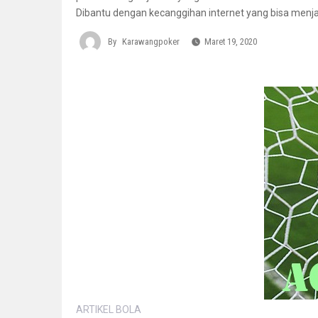
Dibantu dengan kecanggihan internet yang bisa menja
By
Karawangpoker
Maret 19, 2020
ARTIKEL BOLA