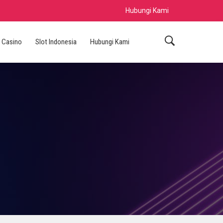
Hubungi Kami
i Casino
Slot Indonesia
Hubungi Kami